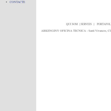
CONTACTE
|
|
QUI SOM
SERVEIS
PORTAFOL
ARKENGINY OFICINA TECNICA - Santi Vivancos, CIF:J652