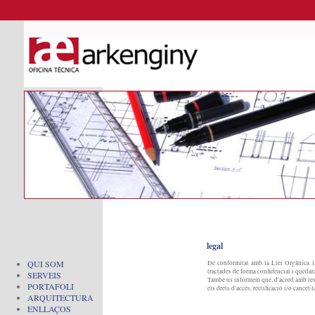
legal
QUI SOM
De conformitat amb la Llei Orgànica 1
tractades de forma confidencial i quedar
SERVEIS
També us informem que, d'acord amb les
PORTAFOLI
els drets d'accés, rectificació i/o cance
ARQUITECTURA
ENLLAÇOS