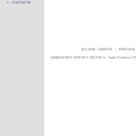
CONTACTE
|
|
QUI SOM
SERVEIS
PORTAFOL
ARKENGINY OFICINA TECNICA - Santi Vivancos, CIF:J652