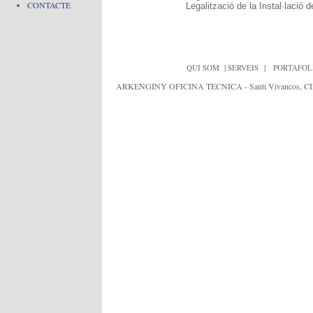
CONTACTE
Legalització de la Instal·lació d
|
|
QUI SOM
SERVEIS
PORTAFOL
ARKENGINY OFICINA TECNICA - Santi Vivancos, CIF:J652