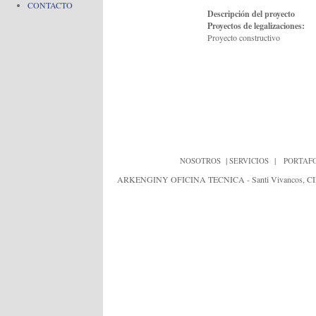
CONTACTO
Descripción del
proyecto
Proyectos
de
legalizaciones
:
Proyecto
constructivo
|
|
NOSOTROS
SERVICIOS
PORTAF
ARKENGINY OFICINA TECNICA - Santi Vivancos, CIF:J652